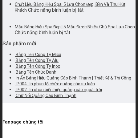
Sang
Chất Liệu Bảng Hiệu Spa: 5 Lựa Chọn Đẹp, Bền Và Thu Hút
Công
|
Trọng,
ở
Chức năng bình luận bị tắt
Khách
Ty
Mẫu
Giá
Chất
Đẹp,
Đẹp,
Rẻ
Liệu
Lấy
Báo
Mẫu Bảng Hiệu Spa Đẹp | 5 Mẫu Được Nhiều Chủ Spa Lựa Chọn
Bảng
Nhanh
Giá
ở
Chức năng bình luận bị tắt
Hiệu
–
Nhanh
Mẫu
Spa:
Giá
Sản phẩm mới
Bảng
5
Tốt
Hiệu
Lựa
Bảng Tên Công Ty Mica
Spa
Chọn
Bảng Tên Công Ty Alu
Đẹp
Đẹp,
Bảng Tên Công Ty Inox
|
Bền
Bảng Tên Chức Danh
5
Và
In Ấn Bảng Hiệu Quảng Cáo Bình Thạnh | Thiết Kế & Thi Công
Mẫu
Thu
IP004 : In phun tổ chức quảng cáo sự kiện
Được
Hút
IP002 : In phun biển hiệu quảng cáo ngoài trời
Nhiều
Khách
Chữ Nổi Quảng Cáo Bình Thạnh
Chủ
Spa
Lựa
Chọn
Fanpage chúng tôi