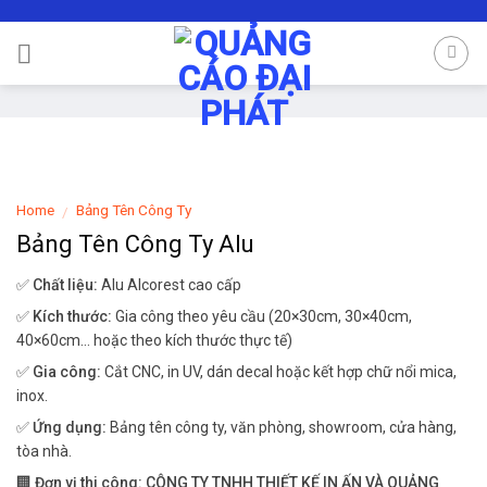
Skip
to
content
Home
Bảng Tên Công Ty
/
Bảng Tên Công Ty Alu
✅
Chất liệu:
Alu Alcorest cao cấp
✅
Kích thước:
Gia công theo yêu cầu (20×30cm, 30×40cm,
40×60cm… hoặc theo kích thước thực tế)
✅
Gia công:
Cắt CNC, in UV, dán decal hoặc kết hợp chữ nổi mica,
inox.
✅
Ứng dụng:
Bảng tên công ty, văn phòng, showroom, cửa hàng,
tòa nhà.
🏢
Đơn vị thi công:
CÔNG TY TNHH THIẾT KẾ IN ẤN VÀ QUẢNG