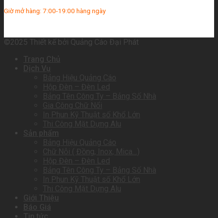
Giờ mở hàng: 7:00-19:00 hàng ngày
©2025 Thiết kế bởi Quảng Cáo Đại Phát
Trang Chủ
Dịch Vụ
Bảng Hiệu Quảng Cáo
Hộp Đèn – Đèn Led
Bảng Tên Công Ty – Bảng Số Nhà
Gia Công Chữ Nổi
In Phun Kỹ Thuật số Khổ Lớn
Thi Công Mặt Dựng Alu
Sản phẩm
Bảng Hiệu Quảng Cáo
Chữ Nỗi ( Đồng, Inox, Mica…)
Hộp Đèn – Đèn Led
Bảng Tên Công Ty – Bảng Số Nhà
In Phun Kỹ Thuật số Khổ Lớn
Thi Công Mặt Dựng Alu
Giới Thiệu
Báo Giá
Tin tức