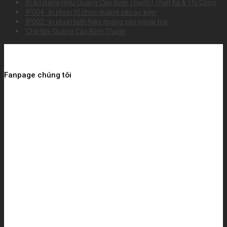
In Ấn Bảng Hiệu Quảng Cáo Bình Thạnh | Thiết Kế & Thi Công
Mẫu
Thu
IP004 : In phun tổ chức quảng cáo sự kiện
Được
Hút
IP002 : In phun biển hiệu quảng cáo ngoài trời
Nhiều
Khách
Chữ Nổi Quảng Cáo Bình Thạnh
Chủ
Spa
Lựa
Chọn
Fanpage chúng tôi