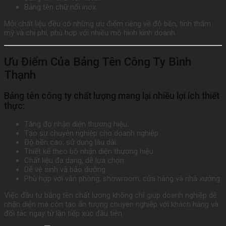
Bảng tên chữ nổi inox.
Mỗi chất liệu đều có những ưu điểm riêng về độ bền, tính thẩm
mỹ và chi phí, phù hợp với nhiều mô hình kinh doanh.
Ưu Điểm Của Bảng Tên Công Ty Bình
Thạnh
Bảng tên công ty chất lượng mang lại nhiều lợi ích thiết
thực:
Tăng độ nhận diện thương hiệu.
Tạo sự chuyên nghiệp cho doanh nghiệp.
Độ bền cao, sử dụng lâu dài.
Thiết kế theo bộ nhận diện thương hiệu.
Chất liệu đa dạng, dễ lựa chọn.
Dễ vệ sinh và bảo dưỡng.
Phù hợp với văn phòng, showroom, cửa hàng và nhà xưởng.
Việc đầu tư bảng tên chất lượng không chỉ giúp doanh nghiệp dễ
nhận diện mà còn tạo ấn tượng chuyên nghiệp với khách hàng và
đối tác ngay từ lần tiếp xúc đầu tiên.