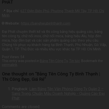
PHÁT
📍
Địa chỉ:
627 Điện Biên Phủ, Phường Thạnh Mỹ Tây, TP. Hồ Chí
Minh
🌐
Website:
https://banghieubinhthanh.com
Đại Phát chuyên thiết kế và thi công bảng hiệu quảng cáo, bảng
tên công ty, chữ nổi inox, chữ nổi mica, bảng hiệu Alu, hộp đèn
mica, hộp đèn bạt và các sản phẩm quảng cáo theo yêu cầu.
Chúng tôi phục vụ khách hàng tại Bình Thạnh, Phú Nhuận, Gò Vấp,
Quận 1, TP. Thủ Đức và nhiều khu vực khác tại TP. Hồ Chí Minh.
Post Views:
54
This entry was posted in
Bảng Tên Công Ty
,
Tin tức
. Bookmark the
permalink
.
One thought on “
Bảng Tên Công Ty Bình Thạnh |
Thi Công Đẹp, Giá Rẻ
”
Pingback:
Làm Bảng Tên Văn Phòng Công Ty Quận 2 –
Sang Trọng, Chuẩn Mẫu Doanh Nghiệp - Quảng Cáo Đại
Phát
Comments are closed.