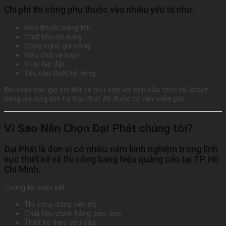
Chi phí thi công phụ thuộc vào nhiều yếu tố như:
Kích thước bảng tên.
Chất liệu sử dụng.
Công nghệ gia công.
Kiểu chữ và logo.
Vị trí lắp đặt.
Yêu cầu thiết kế riêng.
Để nhận báo giá chi tiết và phù hợp với nhu cầu thực tế, khách
hàng vui lòng liên hệ Đại Phát để được tư vấn miễn phí.
Vì Sao Nên Chọn Đại Phát chúng tôi?
Đại Phát là đơn vị có nhiều năm kinh nghiệm trong lĩnh
vực thiết kế và thi công bảng hiệu quảng cáo tại TP. Hồ
Chí Minh.
Chúng tôi cam kết:
Thi công đúng tiến độ.
Chất liệu chính hãng, bền đẹp.
Thiết kế theo yêu cầu.