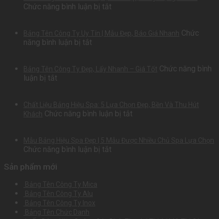
Lượng
Phí
ở
Chức năng bình luận bị tắt
Ăn
Chuyên
Cao
Làm
Bình
Nghiệp
Bảng
Thạnh
Chức
Bảng Tên Công Ty Uy Tín | Mẫu Đẹp, Báo Giá Nhanh
Số
|
ở
năng bình luận bị tắt
Nhà
Mẫu
Bảng
Mica
Đẹp,
Tên
Quận
Báo
Chức năng bình
Bảng Tên Công Ty Đẹp, Lấy Nhanh – Giá Tốt
Công
2
Giá
ở
luận bị tắt
Ty
–
Nhanh
Bảng
Uy
Đẹp,
Tên
Tín
Sang
Chất Liệu Bảng Hiệu Spa: 5 Lựa Chọn Đẹp, Bền Và Thu Hút
Công
|
Trọng,
ở
Chức năng bình luận bị tắt
Khách
Ty
Mẫu
Giá
Chất
Đẹp,
Đẹp,
Rẻ
Liệu
Lấy
Báo
Mẫu Bảng Hiệu Spa Đẹp | 5 Mẫu Được Nhiều Chủ Spa Lựa Chọn
Bảng
Nhanh
Giá
ở
Chức năng bình luận bị tắt
Hiệu
–
Nhanh
Mẫu
Spa:
Giá
Sản phẩm mới
Bảng
5
Tốt
Hiệu
Lựa
Bảng Tên Công Ty Mica
Spa
Chọn
Bảng Tên Công Ty Alu
Đẹp
Đẹp,
Bảng Tên Công Ty Inox
|
Bền
Bảng Tên Chức Danh
5
Và