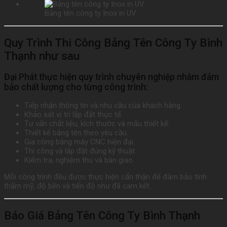
Bảng tên công ty Inox in UV
Quy Trình Thi Công Bảng Tên Công Ty Bình
Thạnh như sau
Đại Phát thực hiện quy trình chuyên nghiệp nhằm đảm
bảo chất lượng cho từng công trình:
Tiếp nhận thông tin và nhu cầu của khách hàng.
Khảo sát vị trí lắp đặt thực tế.
Tư vấn chất liệu, kích thước và mẫu thiết kế.
Thiết kế bảng tên theo yêu cầu.
Gia công bằng máy CNC hiện đại.
Thi công và lắp đặt đúng kỹ thuật.
Kiểm tra, nghiệm thu và bàn giao.
Mỗi công trình đều được thực hiện cẩn thận để đảm bảo tính
thẩm mỹ, độ bền và tiến độ như đã cam kết.
Báo Giá Bảng Tên Công Ty Bình Thạnh