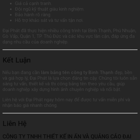
Giá cả cạnh tranh.
Đội ngũ kỹ thuật giàu kinh nghiệm.
Bảo hành rõ ràng.
Hỗ trợ khảo sát và tư vấn tận nơi.
Đại Phát đã thực hiện nhiều công trình tại Bình Thạnh, Phú Nhuận,
Gò Vấp, Quận 1, TP. Thủ Đức và các khu vực lân cận, đáp ứng đa
dạng nhu cầu của doanh nghiệp.
Kết Luận
Nếu bạn đang cần
làm bảng tên công ty Bình Thạnh
đẹp, bền
và giá hợp lý, Đại Phát là lựa chọn đáng tin cậy. Chúng tôi luôn sẵn
sàng tư vấn, thiết kế và thi công bảng tên theo yêu cầu, giúp
doanh nghiệp xây dựng hình ảnh chuyên nghiệp và nổi bật.
Liên hệ với Đại Phát ngay hôm nay để được tư vấn miễn phí và
nhận báo giá nhanh chóng.
Liên Hệ
CÔNG TY TNHH THIẾT KẾ IN ẤN VÀ QUẢNG CÁO ĐẠI