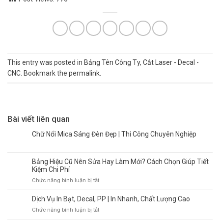
This entry was posted in
Bảng Tên Công Ty
,
Cắt Laser - Decal -
CNC
. Bookmark the
permalink
.
Bài viết liên quan
Chữ Nổi Mica Sáng Đèn Đẹp | Thi Công Chuyên Nghiệp
Bảng Hiệu Cũ Nên Sửa Hay Làm Mới? Cách Chọn Giúp Tiết
Kiệm Chi Phí
ở
Chức năng bình luận bị tắt
Bảng
Hiệu
Dịch Vụ In Bạt, Decal, PP | In Nhanh, Chất Lượng Cao
Cũ
ở
Chức năng bình luận bị tắt
Nên
Dịch