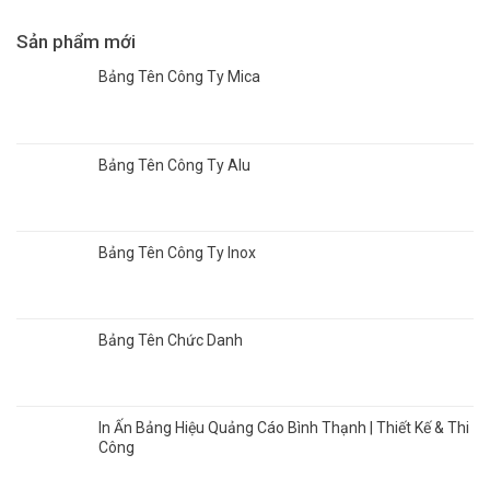
Tốt
5
Bảng
Lựa
Hiệu
Sản phẩm mới
Chọn
Spa
Đẹp,
Đẹp
Bảng Tên Công Ty Mica
Bền
|
Và
5
Thu
Mẫu
Hút
Được
Khách
Bảng Tên Công Ty Alu
Nhiều
Chủ
Spa
Lựa
Chọn
Bảng Tên Công Ty Inox
Bảng Tên Chức Danh
In Ấn Bảng Hiệu Quảng Cáo Bình Thạnh | Thiết Kế & Thi
Công