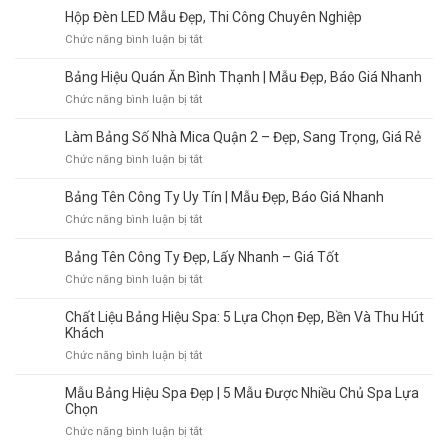
Sửa
Vụ
Hộp Đèn LED Mẫu Đẹp, Thi Công Chuyên Nghiệp
Hay
In
Làm
ở
Chức năng bình luận bị tắt
Bạt,
Mới?
Hộp
Decal,
Cách
Đèn
Bảng Hiệu Quán Ăn Bình Thạnh | Mẫu Đẹp, Báo Giá Nhanh
PP
Chọn
LED
|
ở
Chức năng bình luận bị tắt
Giúp
Mẫu
In
Bảng
Tiết
Đẹp,
Nhanh,
Hiệu
Làm Bảng Số Nhà Mica Quận 2 – Đẹp, Sang Trọng, Giá Rẻ
Kiệm
Thi
Chất
Quán
Chi
Công
ở
Chức năng bình luận bị tắt
Lượng
Ăn
Phí
Chuyên
Làm
Cao
Bình
Nghiệp
Bảng
Bảng Tên Công Ty Uy Tín | Mẫu Đẹp, Báo Giá Nhanh
Thạnh
Số
|
ở
Chức năng bình luận bị tắt
Nhà
Mẫu
Bảng
Mica
Đẹp,
Tên
Bảng Tên Công Ty Đẹp, Lấy Nhanh – Giá Tốt
Quận
Báo
Công
2
ở
Chức năng bình luận bị tắt
Giá
Ty
–
Bảng
Nhanh
Uy
Đẹp,
Tên
Chất Liệu Bảng Hiệu Spa: 5 Lựa Chọn Đẹp, Bền Và Thu Hút
Tín
Sang
Công
Khách
|
Trọng,
Ty
Mẫu
ở
Chức năng bình luận bị tắt
Giá
Đẹp,
Đẹp,
Chất
Rẻ
Lấy
Báo
Liệu
Mẫu Bảng Hiệu Spa Đẹp | 5 Mẫu Được Nhiều Chủ Spa Lựa
Nhanh
Giá
Bảng
Chọn
–
Nhanh
Hiệu
ở
Chức năng bình luận bị tắt
Giá
Spa:
Mẫu