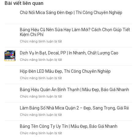
Bài viết liên quan
Chữ Nổi Mica Sáng Đèn Đẹp | Thi Công Chuyên Nghiệp
Bảng Hiệu Cũ Nên Sửa Hay Làm Mới? Cách Chọn Giúp Tiết
Kiệm Chi Phí
ở
Chức năng bình luận bị tắt
Bảng
Hiệu
Dịch Vụ In Bạt, Decal, PP | In Nhanh, Chất Lượng Cao
Cũ
ở
Chức năng bình luận bị tắt
Nên
Dịch
Sửa
Vụ
Hộp Đèn LED Mẫu Đẹp, Thi Công Chuyên Nghiệp
Hay
In
Làm
ở
Chức năng bình luận bị tắt
Bạt,
Mới?
Hộp
Decal,
Cách
Đèn
Bảng Hiệu Quán Ăn Bình Thạnh | Mẫu Đẹp, Báo Giá Nhanh
PP
Chọn
LED
|
ở
Chức năng bình luận bị tắt
Giúp
Mẫu
In
Bảng
Tiết
Đẹp,
Nhanh,
Hiệu
Làm Bảng Số Nhà Mica Quận 2 – Đẹp, Sang Trọng, Giá Rẻ
Kiệm
Thi
Chất
Quán
Chi
Công
ở
Chức năng bình luận bị tắt
Lượng
Ăn
Phí
Chuyên
Làm
Cao
Bình
Nghiệp
Bảng
Bảng Tên Công Ty Uy Tín | Mẫu Đẹp, Báo Giá Nhanh
Thạnh
Số
|
ở
Chức năng bình luận bị tắt
Nhà