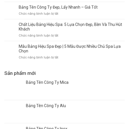
Mẫu
Bảng
Mica
Đẹp,
Tên
Bảng Tên Công Ty Đẹp, Lấy Nhanh – Giá Tốt
Quận
Báo
Công
2
ở
Chức năng bình luận bị tắt
Giá
Ty
–
Bảng
Nhanh
Uy
Đẹp,
Tên
Chất Liệu Bảng Hiệu Spa: 5 Lựa Chọn Đẹp, Bền Và Thu Hút
Tín
Sang
Công
Khách
|
Trọng,
Ty
Mẫu
ở
Chức năng bình luận bị tắt
Giá
Đẹp,
Đẹp,
Chất
Rẻ
Lấy
Báo
Liệu
Mẫu Bảng Hiệu Spa Đẹp | 5 Mẫu Được Nhiều Chủ Spa Lựa
Nhanh
Giá
Bảng
Chọn
–
Nhanh
Hiệu
ở
Chức năng bình luận bị tắt
Giá
Spa:
Mẫu
Tốt
5
Bảng
Lựa
Hiệu
Sản phẩm mới
Chọn
Spa
Đẹp,
Đẹp
Bảng Tên Công Ty Mica
Bền
|
Và
5
Thu
Mẫu
Hút
Được
Khách
Bảng Tên Công Ty Alu
Nhiều
Chủ
Spa
Lựa
Chọn
Bảng Tên Công Ty Inox