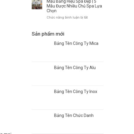
Nhanh
Mẫu Bảng Hiệu Spa Đẹp | 5
–
Bảng
Mẫu Được Nhiều Chủ Spa Lựa
Giá
Hiệu
Chọn
Tốt
Spa:
ở
Chức năng bình luận bị tắt
5
Mẫu
Lựa
Bảng
Chọn
Hiệu
Sản phẩm mới
Đẹp,
Spa
Bền
Đẹp
Bảng Tên Công Ty Mica
Và
|
Thu
5
Hút
Mẫu
Khách
Được
Bảng Tên Công Ty Alu
Nhiều
Chủ
Spa
Lựa
Chọn
Bảng Tên Công Ty Inox
Bảng Tên Chức Danh