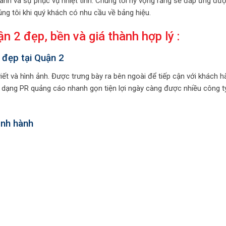
anh và sự phục vụ nhiệt tình. Chúng tôi hy vọng rằng sẽ đáp ứng đư
ng tôi khi quý khách có nhu cầu về bảng hiệu.
 2 đẹp, bền và giá thành hợp lý :
 đẹp tại Quận 2
iết và hình ảnh. Được trưng bày ra bên ngoài để tiếp cận với khách h
 dạng PR quảng cáo nhanh gọn tiện lợi ngày càng được nhiều công t
ịnh hành