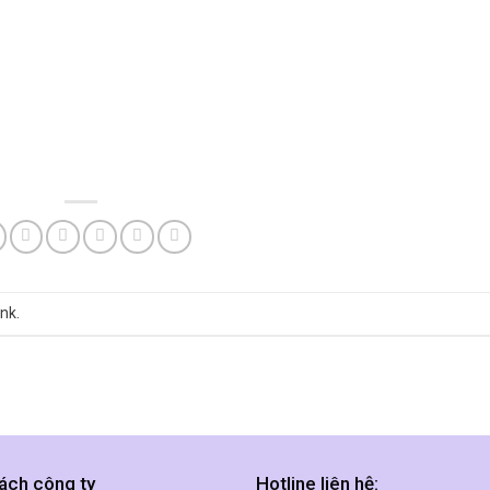
ink
.
ách công ty
Hotline liên hệ: