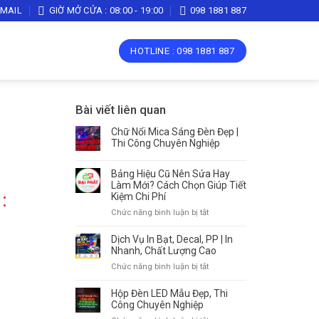
EMAIL
GIỜ MỞ CỬA : 08:00 - 19:00
098 1881 887
HOTLINE : 098 1881 887
Bài viết liên quan
Chữ Nổi Mica Sáng Đèn Đẹp |
Thi Công Chuyên Nghiệp
Bảng Hiệu Cũ Nên Sửa Hay
Làm Mới? Cách Chọn Giúp Tiết
:
Kiệm Chi Phí
ở
Chức năng bình luận bị tắt
Bảng
Hiệu
Dịch Vụ In Bạt, Decal, PP | In
Cũ
Nhanh, Chất Lượng Cao
Nên
ở
Chức năng bình luận bị tắt
Sửa
Dịch
Hay
Vụ
Hộp Đèn LED Mẫu Đẹp, Thi
Làm
In
Công Chuyên Nghiệp
Mới?
Bạt,