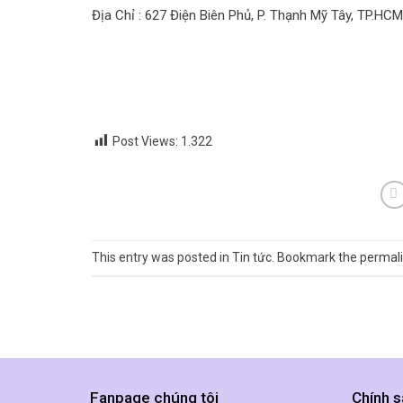
Địa Chỉ : 627 Điện Biên Phủ, P. Thạnh Mỹ Tây, TP.HCM
Post Views:
1.322
This entry was posted in
Tin tức
. Bookmark the
permal
Fanpage chúng tôi
Chính s