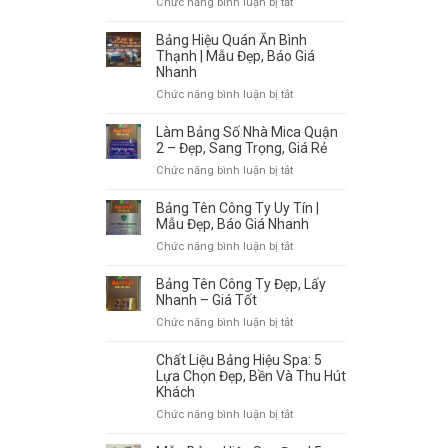
ở
Chức năng bình luận bị tắt
Cách
Decal,
Hộp
Chọn
PP
Đèn
Giúp
Bảng Hiệu Quán Ăn Bình
|
LED
Tiết
Thạnh | Mẫu Đẹp, Báo Giá
In
Mẫu
Nhanh
Kiệm
Nhanh,
Đẹp,
Chi
ở
Chức năng bình luận bị tắt
Chất
Thi
Phí
Bảng
Lượng
Công
Hiệu
Cao
Làm Bảng Số Nhà Mica Quận
Chuyên
Quán
2 – Đẹp, Sang Trọng, Giá Rẻ
Nghiệp
Ăn
ở
Chức năng bình luận bị tắt
Bình
Làm
Thạnh
Bảng
Bảng Tên Công Ty Uy Tín |
|
Số
Mẫu Đẹp, Báo Giá Nhanh
Mẫu
Nhà
ở
Chức năng bình luận bị tắt
Đẹp,
Mica
Bảng
Báo
Quận
Tên
Giá
Bảng Tên Công Ty Đẹp, Lấy
2
Công
Nhanh
Nhanh – Giá Tốt
–
Ty
ở
Chức năng bình luận bị tắt
Đẹp,
Uy
Bảng
Sang
Tín
Tên
Trọng,
Chất Liệu Bảng Hiệu Spa: 5
|
Công
Giá
Lựa Chọn Đẹp, Bền Và Thu Hút
Mẫu
Ty
Khách
Rẻ
Đẹp,
Đẹp,
ở
Chức năng bình luận bị tắt
Báo
Lấy
Chất
Giá
Nhanh
Liệu