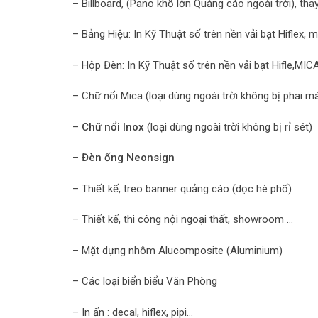
– Billboard, (Pano khổ lớn Quảng cáo ngoài trời), thay
– Bảng Hiệu: In Kỹ Thuật số trên nền vải bạt Hiflex,
– Hộp Đèn: In Kỹ Thuật số trên nền vải bạt Hifle,MICA
– Chữ nổi Mica (loại dùng ngoài trời không bị phai m
–
Chữ nổi Inox
(loại dùng ngoài trời không bị rỉ sét)
–
Đèn ống Neonsign
– Thiết kế, treo banner quảng cáo (dọc hè phố)
– Thiết kế, thi công nội ngoại thất, showroom …
– Mặt dựng nhôm Alucomposite (Aluminium)
– Các loại biển biểu Văn Phòng
– In ấn : decal, hiflex, pipi…