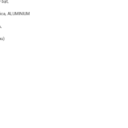
 bạt,
 mica, ALUMINIUM
,
àu)