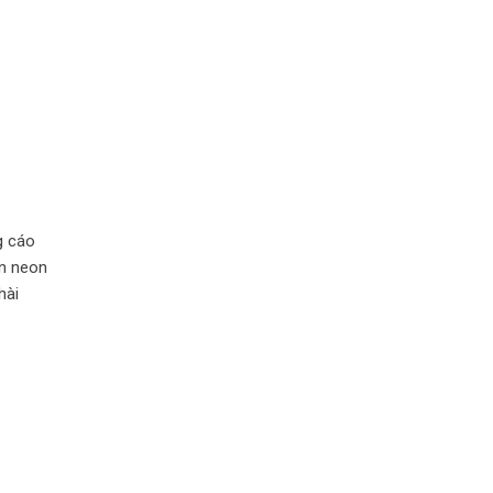
g cáo
èn neon
hài